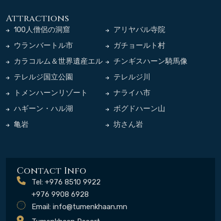
Attractions
100人僧侶の洞窟
アリヤバル寺院
ウランバートル市
ガチョールト村
カラコルム＆世界遺産エル
チンギスハーン騎馬像
デネゾー寺院
テレルジ国立公園
テレルジ川
トメンハーンリゾート
ナライハ市
ハギーン・ハル湖
ボグドハーン山
亀岩
坊さん岩
Contact Info
Tel: +976 8510 9922
+976 9908 6928
Email:
info@tumenkhaan.mn