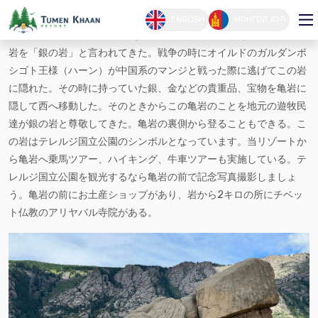
亀岩
ENGLISH
МОНГОЛ ХЭЛ
亀岩は25Ｍの高さで亀の形をした非常に珍しい岩です。昔からこの
岩を「銀の岩」と言われてきた。戦争の時にオイルドのガルダンボ
シゴト王様（ハーン）が中国系のマンジと戦った際に逃げてこの岩
に隠れた。その時に持っていた銀、金などの貴重品、宝物を亀岩に
隠して西へ移動した。そのときからこの亀岩のことを地元の遊牧民
達が銀の岩と尊敬してきた。亀岩の裏側から登ることもできる。こ
の岩はテレルジ国立公園のシンボルとなっています。当リゾートか
ら亀岩へ乗馬ツアー、ハイキング、牛車ツアーも実施している。テ
レルジ国立公園を観光するなら亀岩の前で記念写真撮影しましょ
う。亀岩の前にお土産ショップがあり、岩から2キロの所にチベッ
ト仏教のアリヤバル寺院がある。